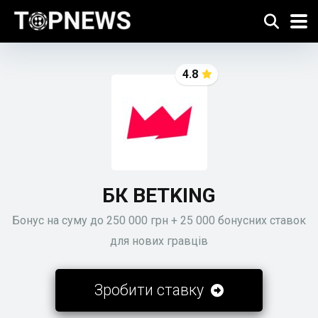
4.8
БК BETKING
Бонус на суму до 250 000 грн + 25 000 бонусних ставок
для нових гравців
Зробити ставку