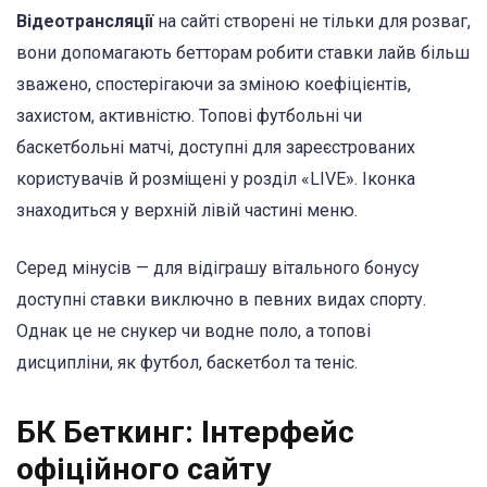
Відеотрансляції
на сайті створені не тільки для розваг,
вони допомагають бетторам робити ставки лайв більш
зважено, спостерігаючи за зміною коефіцієнтів,
захистом, активністю. Топові футбольні чи
баскетбольні матчі, доступні для зареєстрованих
користувачів й розміщені у розділ «LIVE». Іконка
знаходиться у верхній лівій частині меню.
Серед мінусів — для відіграшу вітального бонусу
доступні ставки виключно в певних видах спорту.
Однак це не снукер чи водне поло, а топові
дисципліни, як футбол, баскетбол та теніс.
БК Беткинг: Інтерфейс
офіційного сайту