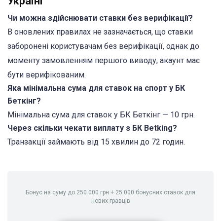
Україні
Чи можна здійснювати ставки без верифікації?
В оновлених правилах не зазначається, що ставки
заборонені користувачам без верифікації, однак до
моменту замовленням першого виводу, акаунт має
бути верифікованим.
Яка мінімальна сума для ставок на спорт у БК
Беткінг?
Мінімальна сума для ставок у БК Беткінг — 10 грн.
Через скільки чекати виплату з БК Betking?
Транзакції займають від 15 хвилин до 72 годин.
Бонус на суму до 250 000 грн + 25 000 бонусних ставок для
нових гравців