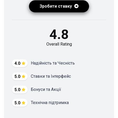
Зробити ставку
4.8
Overall Rating
Надійність та Чесність
4.0
Ставки та Інтерфейс
5.0
Бонуси та Акції
5.0
Технічна підтримка
5.0