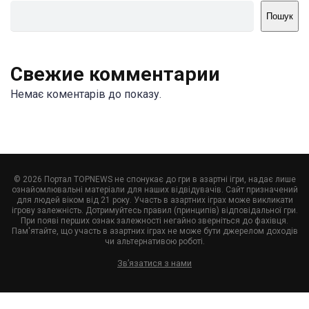
Пошук
Свежие комментарии
Немає коментарів до показу.
© 2026 Портал TOPNEWS не спонукає до гри в азартні ігри, надає лише
ознайомлювальні матеріали для наших відвідувачів. Сайт призначений
для людей віком від 21 року. Участь в азартних іграх може викликати
ігрову залежність. Дотримуйтесь правил (принципів) відповідальної гри.
При появі перших ознак залежності негайно зверніться до фахівця.
Пам'ятайте, що участь в азартних іграх не може бути джерелом доходів
чи альтернативою роботі.
Зв’язатися з нами