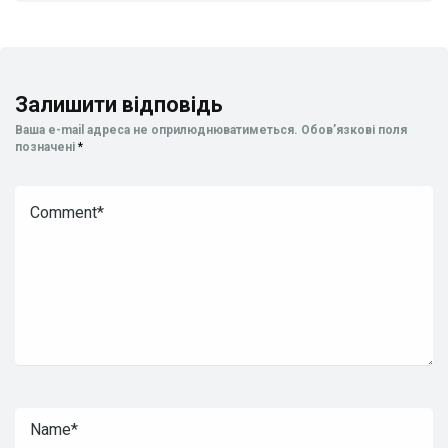
Залишити відповідь
Ваша e-mail адреса не оприлюднюватиметься.
Обов’язкові поля
позначені
*