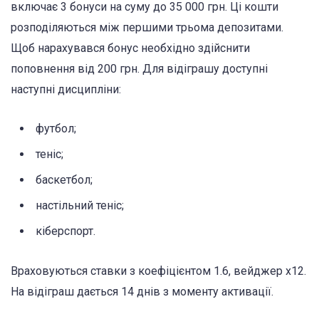
включає 3 бонуси на суму до 35 000 грн. Ці кошти
розподіляються між першими трьома депозитами.
Щоб нарахувався бонус необхідно здійснити
поповнення від 200 грн. Для відіграшу доступні
наступні дисципліни:
футбол;
теніс;
баскетбол;
настільний теніс;
кіберспорт.
Враховуються ставки з коефіцієнтом 1.6, вейджер х12.
На відіграш дається 14 днів з моменту активації.