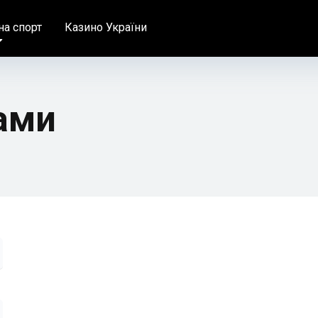
на спорт
Казино України
нами