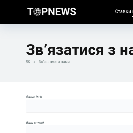
Ставки 
Зв’язатися з 
БК
»
Зв’язатися з нами
Ваше ім'я
Ваш e-mail